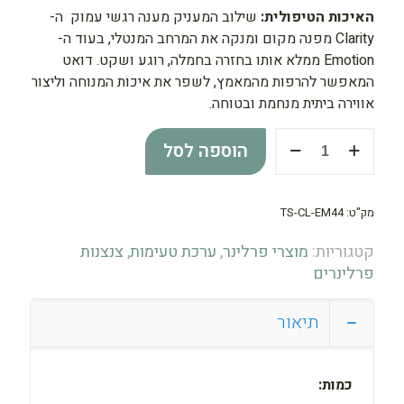
האיכות הטיפולית:
שילוב המעניק מענה רגשי עמוק ה-
Clarity מפנה מקום ומנקה את המרחב המנטלי, בעוד ה-
Emotion ממלא אותו בחזרה בחמלה, רוגע ושקט. דואט
המאפשר להרפות מהמאמץ, לשפר את איכות המנוחה וליצור
אווירה ביתית מנחמת ובטוחה.
כמות
הוספה לסל
של
CLARITY
&
מק"ט:
TS-CL-EM44
EMOTION
|
קטגוריות:
מוצרי פרלינר
,
ערכת טעימות
,
צנצנות
ערכת
פרלינרים
מיקס
תיאור
כמות: