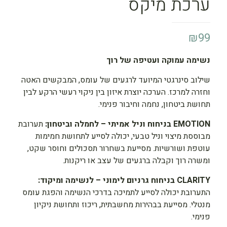
ערכת מיקס
₪
99
נשימה עמוקה ועטיפה של רוך
שילוב סינרגטי המיועד לרגעים של עומס, המבקשים האטה
וחזרה למרכז. הערכה יוצרת איזון בין ניקוי רעשי הרקע לבין
תחושת ביטחון, נחמה וחיבור פנימי.
EMOTION בניחוח וניל אמיתי – לחמלה וביטחון:
תערובת
מבוססת מיצוי וניל טבעי, יכולה לסייע לתחושת חמימות
עוטפת ושורשיות. מסייעת בשחרור תסכולים וחוסר שקט,
ומשרה רוך וקבלה ברגעים של עצב או ריקנות.
CLARITY בניחוח גרניום לימוני – לנשימה ומיקוד:
התערובת יכולה לסייע לתמיכה בדרכי הנשימה והפגת עומס
מנטלי. מסייעת בבהירות מחשבתית, ריכוז ותחושת ניקיון
פנימי.