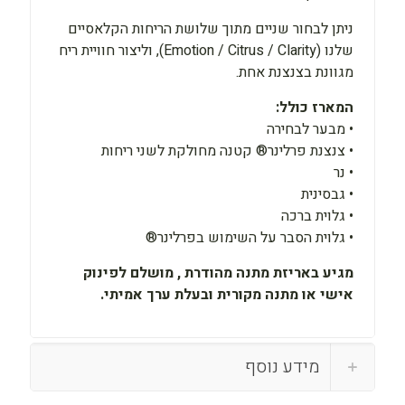
ניתן לבחור שניים מתוך שלושת הריחות הקלאסיים
שלנו (Emotion / Citrus / Clarity), וליצור חוויית ריח
מגוונת בצנצנת אחת.
המארז כולל:
• מבער לבחירה
• צנצנת פרלינר® קטנה מחולקת לשני ריחות
• נר
• גבסינית
• גלוית ברכה
• גלוית הסבר על השימוש בפרלינר®
מגיע באריזת מתנה מהודרת , מושלם לפינוק
אישי או מתנה מקורית ובעלת ערך אמיתי.
מידע נוסף