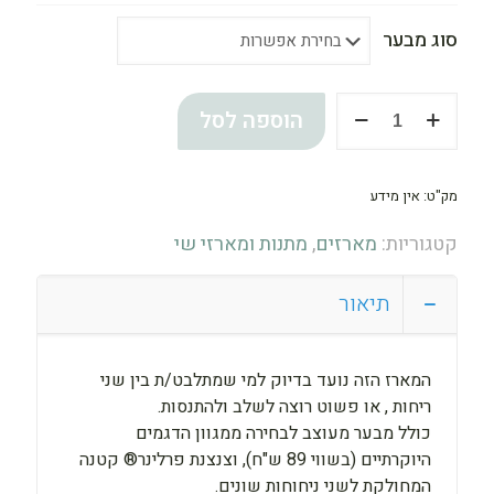
סוג מבער
כמות
הוספה לסל
של
מארז
פרלינר®
מק"ט:
אין מידע
Mix
&
קטגוריות:
מארזים
,
מתנות ומארזי שי
Match
Premium
תיאור
המארז הזה נועד בדיוק למי שמתלבט/ת בין שני
ריחות , או פשוט רוצה לשלב ולהתנסות.
כולל מבער מעוצב לבחירה ממגוון הדגמים
היוקרתיים (בשווי 89 ש"ח), וצנצנת פרלינר® קטנה
המחולקת לשני ניחוחות שונים.