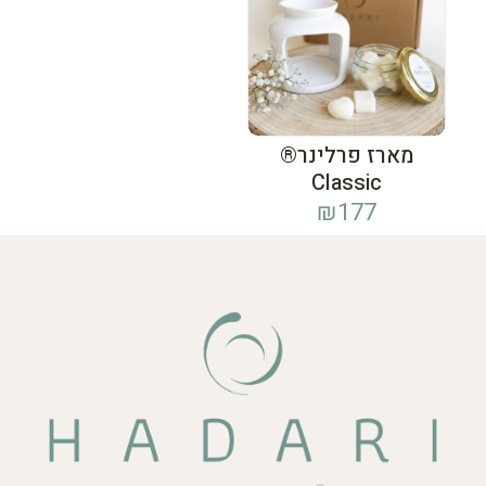
מארז פרלינר®
Classic
₪
177