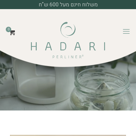
משלוח חינם מעל 600 ש"ח
דף הבית
מוצרי פרלינר
0
מארזים
מארז פרלינר® Mix & Match
Premium