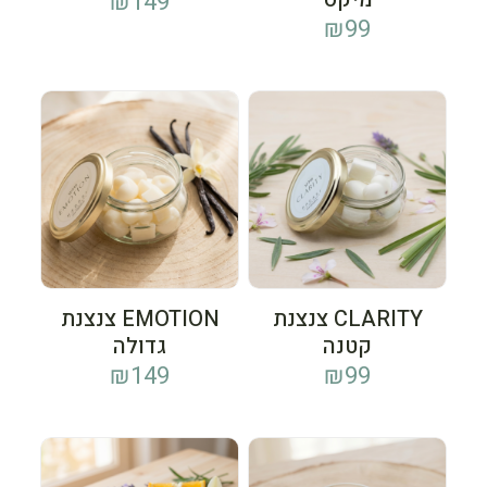
₪
149
₪
99
CLARITY צנצנת
EMOTION צנצנת
קטנה
גדולה
₪
149
₪
99