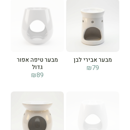
מבער אבירי לבן
מבער טיפה אפור
גדול
₪
79
₪
89