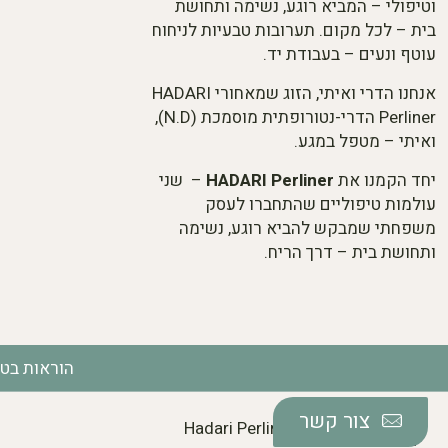
וטיפולי – המביא רוגע, נשימה ותחושת
בית – לכל מקום. תערובות טבעיות לניחוח
עוטף ונעים – בעבודת יד.
אנחנו הדרי ואיתי, הזוג שמאחורי HADARI
Perliner הדרי-נטורופתית מוסמכת (N.D),
ואיתי – מטפל במגע.
יחד הקמנו את
HADARI Perliner
– שני
עולמות טיפוליים שהתחברו לעסק
משפחתי שמבקש להביא רוגע, נשימה
ותחושת בית – דרך הריח.
הוראות בט
צור קשר
Hadari Perliner © 2025