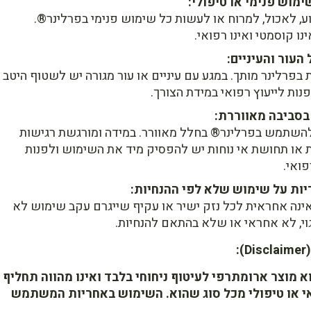
ימוש פנימי או טיפולי:
ע, לאכול, למרוח או לעשות כל שימוש פנימי בפרלינר®.
נו קוסמטי ואינו רפואי.
 העור והעיניים:
 בפרלינר מותך. במגע עם עיניים או עור מגורה יש לשטוף היטב
נות לייעוץ רפואי במידת הצורך.
סביבה מאווררת:
השתמש בפרלינר® בחלל מאוורר. במידה ומורגשת רגישות
 או תחושת אי נוחות יש להפסיק מיד את השימוש ולפנות
פואי.
יות על שימוש שלא לפי ההנחיות:
ינה אחראית לכל נזק ישיר או עקיף שייגרם עקב שימוש לא
גוי, לא אחראי או שלא בהתאם להנחיות.
:
 מוצר ארומתרפי לעיטוף ניחוחי בלבד ואינו מהווה תחליף
אי או טיפולי מכל סוג שהוא. השימוש באחריות המשתמש