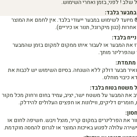
 שלב ! לפני, בזמן ואחרי השימוש.
במבער בלבד:
 מיועד לשימוש במבער ייעודי בלבד. אין לחמם את המוצר
חרות (כגון מיקרוגל, תנור או כיריים).
ייח בלבד:
יז את המבער או לעבור איתו ממקום למקום בזמן שהמבער
 שהפרלינר מותך.
מתמדת:
איר מבער דולק ללא השגחה. בסיום השימוש יש לכבות את
דא כיבוי מוחלט.
 משטח בטוח בלבד:
ב את המבער על משטח ישר, יציב, עמיד בחום ורחוק מכל מקור
, חומרים דליקים, ווילונות או חפצים העלולים להידלק.
סון:
ר את הפרלינרים במקום קריר, מוצל ויבש. חשיפה לחום או
ירה עלולה לפגוע באיכות המוצר או לגרום להמסה מוקדמת.