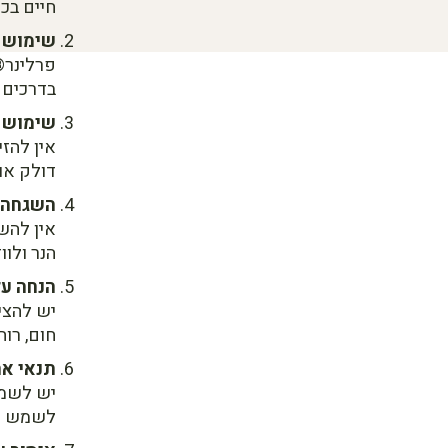
חיים בכל
שימוש 
פרלינר®
בדרכים א
שימוש נ
אין להז
דולק או
השגחה 
אין להש
הנר ולוו
הנחה על
יש להצי
חום, רוח
תנאי אח
יש לשמו
לשמש יש