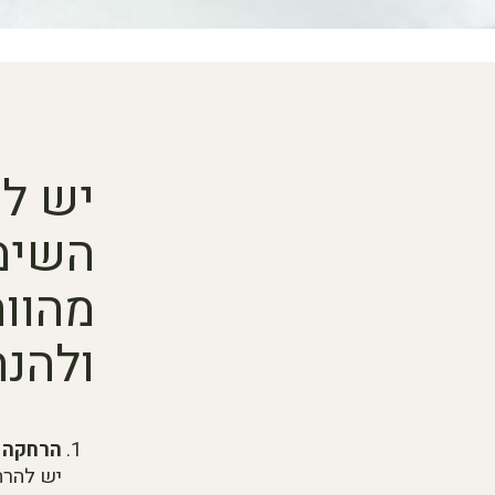
יש לק
השימ
מהוו
ולהנח
הרחקה מ
יש להרח