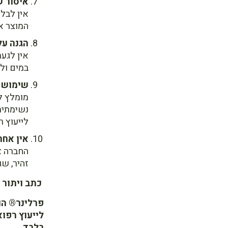
איסור ש
אין לבלו
המוצר אי
הגנה על
אין לגעת
במים ולפ
שימוש ב
מומלץ ל
נשימתית
לייעוץ ר
אין אחר
החברה א
זהיר, ש
כתב ויתור (Disclaimer)
פרלינר® הוא
לייעוץ רפו
בלבד.